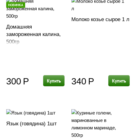
НОВИНКА
Молоко козье сырое 1 л
Домашняя
замороженная калина,
500гр
300
Р
340
Р
Купить
Купить
Язык (говядина) 1шт