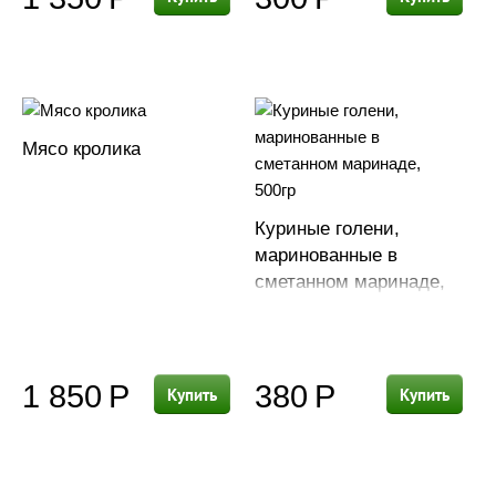
Мясо кролика
Куриные голени,
маринованные в
сметанном маринаде,
500гр
1 850
Р
380
Р
Купить
Купить