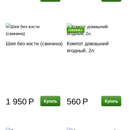
НОВИНКА
Шея без кости (cвинина)
Компот домашний
ягодный, 2л.
1 950
Р
560
Р
Купить
Купить