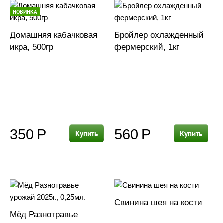
НОВИНКА
Домашняя кабачковая
Бройлер охлажденный
икра, 500гр
фермерский, 1кг
350
Р
560
Р
Купить
Купить
Свинина шея на кости
Мёд Разнотравье