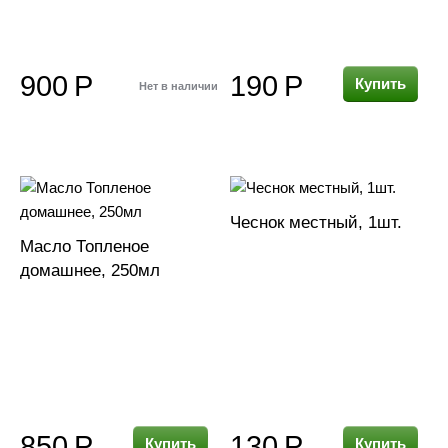
900
Р
190
Р
Купить
Нет в наличии
Чеснок местный, 1шт.
Масло Топленое
домашнее, 250мл
850
Р
130
Р
Купить
Купить