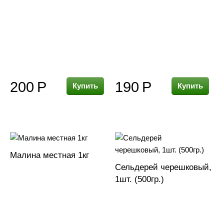
200
Р
190
Р
Купить
Купить
Малина местная 1кг
Сельдерей черешковый,
1шт. (500гр.)