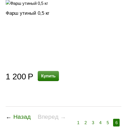
Фарш утиный 0,5 кг
1 200
Р
Купить
←
Назад
Вперед →
1
2
3
4
5
6