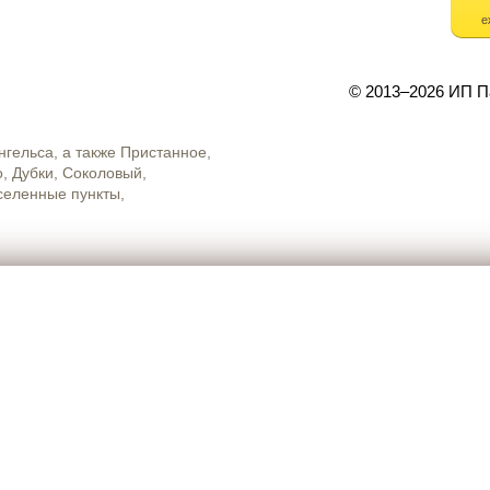
е
© 2013–2026 ИП П
нгельса, а также Пристанное,
, Дубки, Соколовый,
селенные пункты,
Товар в заказе