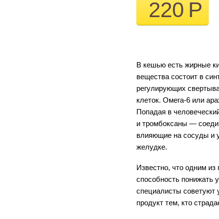
220
Р
В кешью есть жирные ки
вещества состоит в син
регулирующих свертыва
клеток. Омега-6 или ар
Попадая в человеческий
и тромбоксаны — соеди
влияющие на сосуды и у
желудке.
Известно, что одним из
способность понижать у
специалисты советуют у
продукт тем, кто страд