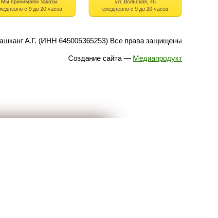
Мы принимаем заказы
ул. Вольская, 45
жедневно с 9 до 20 часов
ежедневно с 9 до 20 часов
ашканг А.Г. (ИНН 645005365253) Все права защищены
Создание сайта
—
Медиапродукт
В заказе